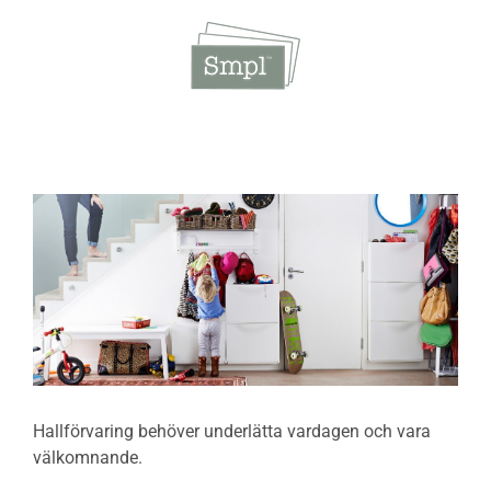
Fortsätt
till
innehållet
Hallförvaring
behöver underlätta vardagen och vara
välkomnande.