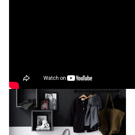
Nedan följer ett par inspirerande bilder från IKEA när
det kommer till förvaring i hallen.
>> Till IKEA hallförvaring