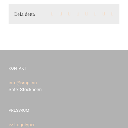
Dela detta
Facebook
X
LinkedIn
WhatsApp
Tumblr
Pinterest
Vk
E-
post
KONTAKT
info@smpl.nu
Säte: Stockholm
PRESSRUM
>> Logotyper