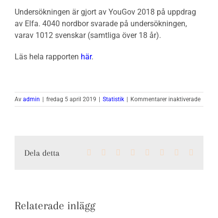
Undersökningen är gjort av YouGov 2018 på uppdrag
av Elfa. 4040 nordbor svarade på undersökningen,
varav 1012 svenskar (samtliga över 18 år).
Läs hela rapporten
här
.
för
Av
admin
|
fredag 5 april 2019
|
Statistik
|
Kommentarer inaktiverade
8
av
10
har
onödig
Dela detta
Facebook
X
LinkedIn
WhatsApp
Tumblr
Pinterest
Vk
E-
mycke
post
kläder
och
saker
hemm
Relaterade inlägg