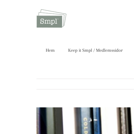
Fortsätt
till
innehållet
Hem
Keep it Smpl / Medlemssidor
Visa
större
bild