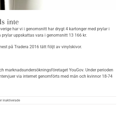
s inte
verige har vi i genomsnitt har drygt 4 kartonger med prylar i
prylar uppskattas vara i genomsnitt 13 166 kr.
t på Tradera 2016 tätt följt av vinylskivor.
och marknadsundersökningsföretaget YouGov. Under perioden
ervjuer via internet genomförts med män och kvinnor 18-74
för
 inaktiverade
Prylar
för
13